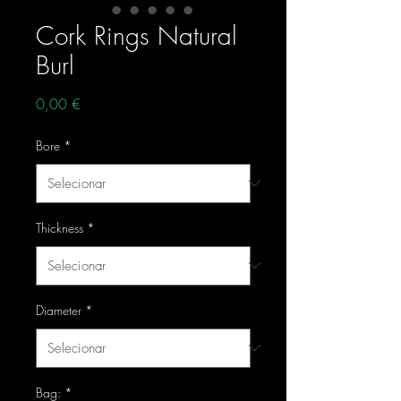
Cork Rings Natural
Burl
Preço
0,00 €
Bore
*
Thickness
*
Diameter
*
Bag:
*