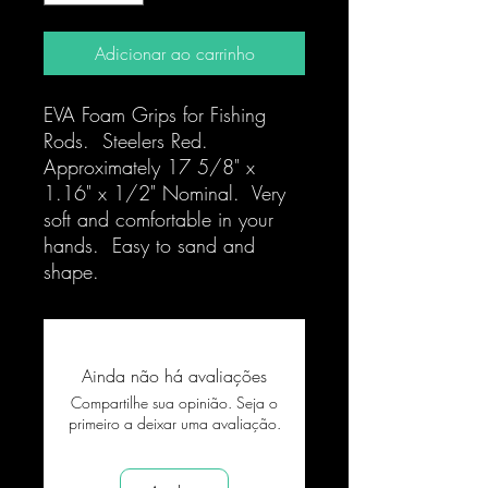
Adicionar ao carrinho
EVA Foam Grips for Fishing
Rods. Steelers Red.
Approximately 17 5/8" x
1.16" x 1/2" Nominal. Very
soft and comfortable in your
hands. Easy to sand and
shape.
Ainda não há avaliações
Compartilhe sua opinião. Seja o
primeiro a deixar uma avaliação.